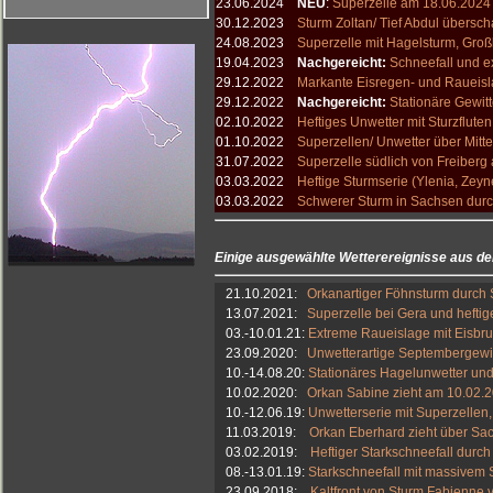
23.06.2024
NEU
:
Superzelle am 18.06.2024
30.12.2023
Sturm Zoltan/ Tief Abdul übers
24.08.2023
Superzelle mit Hagelsturm, Gr
19.04.2023
N
achgereicht:
Schneefall und e
29.12.2022
Markante Eisregen- und Raueisl
29.12.2022
Nachgereicht:
Stationäre Gewitt
02.10.2022
Heftiges Unwetter mit Sturzflut
01.10.2022
Superzellen/ Unwetter über Mi
31.07.2022
Superzelle südlich von Freiberg
03.03.2022
Heftige Sturmserie (Ylenia, Zey
03.03.2022
Schwerer Sturm in Sachsen durc
Einige ausgewählte Wetterereignisse aus de
21.10.2021:
Orkanartiger Föhnsturm durch 
13.07.2021:
Superzelle bei Gera und heftige
03.-10.01.21:
Extreme Raueislage mit Eisbr
23.09.2020:
Unwetterartige Septembergewi
10.-14.08.20:
Stationäres Hagelunwetter und
10.02.2020:
Orkan Sabine zieht am 10.02.
10.-12.06.19:
Unwetterserie mit Superzellen
11.03.2019:
Orkan Eberhard zieht über S
03.02.2019:
Heftiger Starkschneefall durch
08.-13.01.19:
Starkschneefall mit massivem
23.09.2018:
Kaltfront von Sturm Fabienne