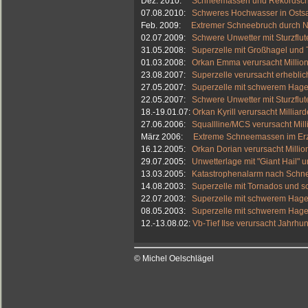
Dez. 2010:
Schneemassen und Rekordschn
07.08.2010:
Schweres Hochwasser in Ostsa
Feb. 2009:
Extremer Schneebruch durch 
02.07.2009:
Schwere Unwetter mit Sturzflu
31.05.2008:
Superzelle mit Großhagel und
01.03.2008:
Orkan Emma verursacht Milli
23.08.2007:
Superzelle verursacht erhebli
27.05.2007:
Superzelle mit schwerem Hage
22.05.2007:
Schwere Unwetter mit Sturzflu
18.-19.01.07:
Orkan Kyrill verursacht Millia
27.06.2006:
Squallline/MCS verursacht Mil
März 2006:
Extreme Schneemassen im Er
16.12.2005:
Orkan Dorian verursacht Milli
29.07.2005:
Unwetterlage mit "Giant Hail
13.03.2005:
Katastrophenalarm nach Schn
14.08.2003:
Superzelle mit Tornados und 
22.07.2003:
Superzelle mit schwerem Hage
08.05.2003:
Superzelle mit schwerem Hage
12.-13.08.02:
Vb-Tief Ilse verursacht Jahrh
© Michel Oelschlägel