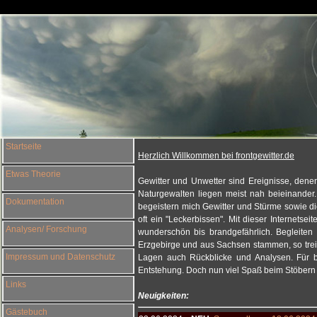
Startseite
Herzlich Willkommen bei frontgewitter.de
Etwas Theorie
Gewitter und Unwetter sind Ereignisse, denen
Naturgewalten liegen meist nah beieinander.
Dokumentation
begeistern mich Gewitter und Stürme sowie die
oft ein "Leckerbissen". Mit dieser Internetse
Analysen/ Forschung
wunderschön bis brandgefährlich. Begleite
Erzgebirge und aus Sachsen stammen, so trei
Impressum und Datenschutz
Lagen auch Rückblicke und Analysen. Für be
Entstehung. Doch nun viel Spaß beim Stöbern 
Links
Neuigkeiten:
Gästebuch