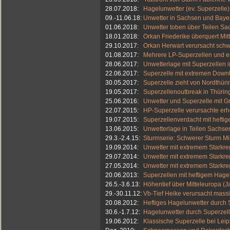
28.07.2018:
Hagelunwetter (ev. Superzelle)
09.-11.06.18:
Unwetter in Sachsen und Bay
01.06.2018:
Unwetter toben über Teilen S
18.01.2018:
Orkan Friederike überquert Mi
29.10.2017:
Orkan Herwart verursacht sch
01.08.2017:
Mehrere LP-Superzellen und e
28.06.2017:
Unwetterlage mit Superzellen 
22.06.2017:
Superzelle mit extremen Downb
30.05.2017:
Superzelle zieht von Nordthü
19.05.2017:
Superzellenoutbreak in Thüri
25.06.2016:
Unwetter und Superzelle mit G
22.07.2015:
HP-Superzelle verursachte er
19.07.2015:
Superzellenverdacht mit hefti
13.06.2015:
Unwetterlage in Teilen Sachsen
29.3.-2.4.15:
Sturmserie: Schwerer Sturm Mi
19.09.2014:
Unwetter mit extremem Starkr
29.07.2014:
Unwetter mit extremem Starkre
27.05.2014:
Unwetter mit extremem Starkr
20.06.2013:
Superzellen mit heftigem Hage
26.5.-3.6.13:
Höhentief über Mitteleuropa (
29.-30.11.12:
Vb-Tief Heike verursacht mas
20.08.2012:
Heftiges Hagelunwetter durch 
30.6.-1.7.12:
Hagelunwetter durch Superze
19.06.2012:
Klassische Superzelle bei Leip